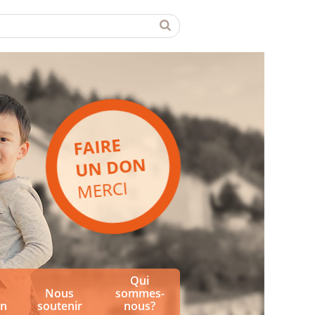
FAIRE
UN DON
MERCI
Qui
Nous
sommes-
on
soutenir
nous?