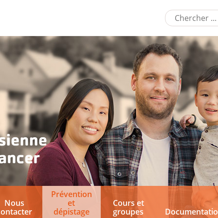
Prévention
Nous
et
Cours et
contacter
dépistage
groupes
Documentati