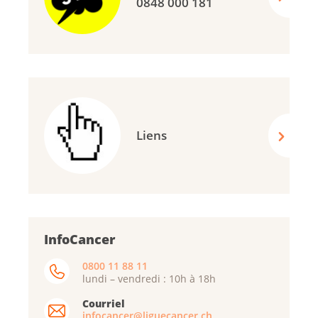
0848 000 181
Liens
InfoCancer
0800 11 88 11
lundi – vendredi : 10h à 18h
Courriel
infocancer@liguecancer.ch